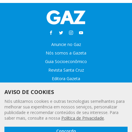
Anuncie no Gaz
Nós somos a Gazeta
Guia Socioeconômico
Revista Santa Cruz
Editora Gazeta
Sobre o GAZ
AVISO DE COOKIES
Fale conosco
Nós utilizamos cookies e outras tecnologias semelhantes para
Webmail
melhorar sua experiência em nossos serviços, personalizar
publicidade e recomendar conteúdos de seu interesse. Para
Assinatura Premiada
saber mais, consulte a nossa
Política de Privacidade
.
Leia a
© 2020 - 2021 Gazeta |
Política Geral de Privacidade e Proteção
Concordo
Gazeta