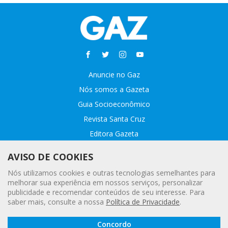
Anuncie no Gaz
Nós somos a Gazeta
Guia Socioeconômico
Revista Santa Cruz
Editora Gazeta
Sobre o GAZ
AVISO DE COOKIES
Fale conosco
Nós utilizamos cookies e outras tecnologias semelhantes para
Webmail
melhorar sua experiência em nossos serviços, personalizar
publicidade e recomendar conteúdos de seu interesse. Para
Assinatura Premiada
saber mais, consulte a nossa
Política de Privacidade
.
Leia a
© 2020 - 2021 Gazeta |
Política Geral de Privacidade e Proteção
Concordo
Gazeta