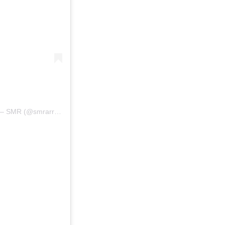
Uma publicação compartilhada por Santa Cruz Moto Racing – SMR (@smrarrancadas)