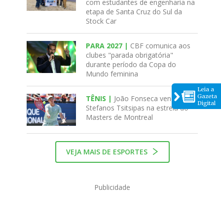
com estudantes de engenharia na
etapa de Santa Cruz do Sul da
Stock Car
PARA 2027 |
CBF comunica aos
clubes "parada obrigatória"
durante período da Copa do
Mundo feminina
Leia a
Gazeta
TÊNIS |
João Fonseca vence
Digital
Stefanos Tsitsipas na estreia do
Masters de Montreal
VEJA MAIS DE ESPORTES
Publicidade