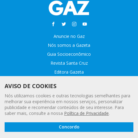
Anuncie no Gaz
Nós somos a Gazeta
Guia Socioeconômico
Revista Santa Cruz
Editora Gazeta
Sobre o GAZ
AVISO DE COOKIES
Fale conosco
Nós utilizamos cookies e outras tecnologias semelhantes para
Webmail
melhorar sua experiência em nossos serviços, personalizar
publicidade e recomendar conteúdos de seu interesse. Para
Assinatura Premiada
saber mais, consulte a nossa
Política de Privacidade
.
Leia a
© 2020 - 2021 Gazeta |
Política Geral de Privacidade e Proteção
Concordo
Gazeta
Digital
de Dados Pessoais