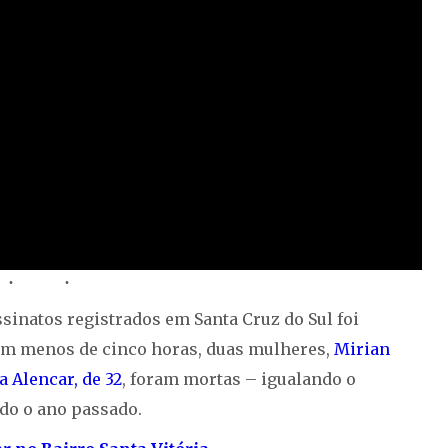
sinatos registrados em Santa Cruz do Sul foi
 Em menos de cinco horas, duas mulheres,
Mirian
a Alencar, de 32
, foram mortas – igualando o
do o ano passado.