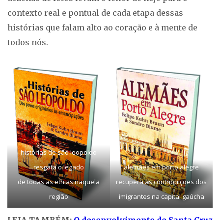
contexto real e pontual de cada etapa dessas
histórias que falam alto ao coração e à mente de
todos nós.
histórias de são leopoldo
resgata o legado
alemães em porto alegre
de todas as etnias naquela
recupera as contribuições dos
região
imigrantes na capital gaúcha
LEIA TAMBÉM:
O desenvolvimento de Santa Cruz