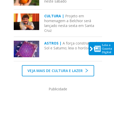
neste sábado
CULTURA |
Projeto em
homenagem a Belchior será
lançado nesta sexta em Santa
Cruz
ASTROS |
A força construtiva de
Leia a
Sol e Saturno; leia o horóscopo
Gazeta
Digital
VEJA MAIS DE CULTURA E LAZER
Publicidade