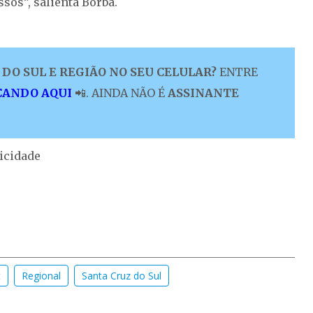
sos”, salienta Borba.
DO SUL E REGIÃO NO SEU CELULAR?
ENTRE
CANDO AQUI
📲. AINDA NÃO É
ASSINANTE
icidade
t
Regional
Santa Cruz do Sul