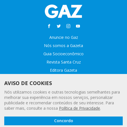
Anuncie no Gaz
Nós somos a Gazeta
Guia Socioeconômico
Revista Santa Cruz
Editora Gazeta
Sobre o GAZ
AVISO DE COOKIES
Fale conosco
Nós utilizamos cookies e outras tecnologias semelhantes para
Webmail
melhorar sua experiência em nossos serviços, personalizar
publicidade e recomendar conteúdos de seu interesse. Para
Assinatura Premiada
saber mais, consulte a nossa
Política de Privacidade
.
Leia a
© 2020 - 2021 Gazeta |
Política Geral de Privacidade e Proteção
Concordo
Gazeta
Digital
de Dados Pessoais