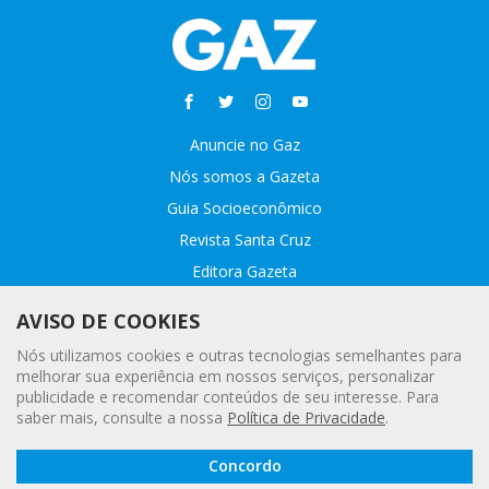
Anuncie no Gaz
Nós somos a Gazeta
Guia Socioeconômico
Revista Santa Cruz
Editora Gazeta
Sobre o GAZ
AVISO DE COOKIES
Fale conosco
Nós utilizamos cookies e outras tecnologias semelhantes para
Webmail
melhorar sua experiência em nossos serviços, personalizar
publicidade e recomendar conteúdos de seu interesse. Para
Assinatura Premiada
saber mais, consulte a nossa
Política de Privacidade
.
Leia a
© 2020 - 2021 Gazeta |
Política Geral de Privacidade e Proteção
Concordo
Gazeta
de Dados Pessoais
Digital