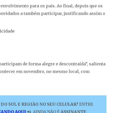
nvolvimento para os pais. Ao final, depois que os
onvidados a também participar, justificando assim o
icidade
articipam de forma alegre e descontraída”, salienta
acontecer em novembro, no mesmo local, com
DO SUL E REGIÃO NO SEU CELULAR?
ENTRE
CANDO AQUI
📲. AINDA NÃO É
ASSINANTE