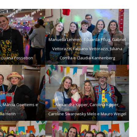
Manuella Lehmen, Eduarda Pflug, Gabriel
Vettorazzi, Fabiano Vettorazzi, Juliana
 e Luana Possebon
Corrêa e Claudia Kannenberg
s, Márcia Goettems e
Alexandra Kipper, Carolina Kipper,
lia Henn
Caroline Swarowsky Melo e Mauro Weigel