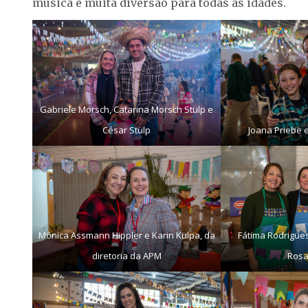
música e muita diversão para todas as idades.
Gabriele Morsch, Catarina Morsch Stülp e
César Stülp
Joana Priebe
Mônica Assmann Hippler e Karin Kulpa, da
Fátima Rodrigue
diretoria da APM
Rosa