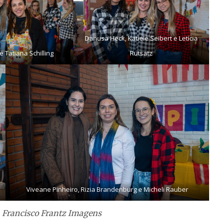
Danusa Heck, Katiele Seibert e Letícia
 Tatiana Schilling
Rutsatz
Viveane Pinheiro, Rizia Brandenburg e Micheli Rauber
– Francisco Frantz Imagens