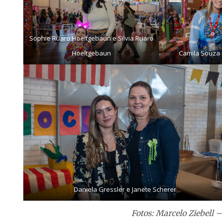
Sophie Ruaro Hoeltgebaun e Silvia Ruaro
Hoeltgebaun
Camila Souza e
Daniela Gressler e Janete Scherer
Fotos: Marcelo Ziebell 