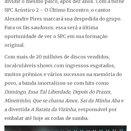
dividir o mesmo palco, após dez anos. Com a turnê
SPC Acústico 2 – O Último Encontro, o cantor
Alexandre Pires marcará sua despedida do grupo.
Para os fãs saudosos, essa será a última
oportunidade de ver o SPC em sua formação
original.
Com mais de 20 milhões de discos vendidos,
incalculáveis shows com ingressos esgotados,
muitos prêmios e vários sucessos na memória do
povo, a banda imortalizou-se com hits como
Domingo
,
Essa Tal Liberdade
,
Depois do Prazer
,
Mineirinho
,
Que se chama Amor
,
Sai da Minha Aba
e
a divertida
A Barata da Vizinha
, responsável por
embalar até hoje as rodas de samba.