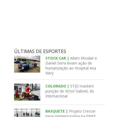
ÚLTIMAS DE ESPORTES
STOCK CAR |
Allam Khodair e
Daniel Serra levam ação de
humanização ao Hospital Ana
Nery
COLORADO |
STJD mantém
punição de Victor Gabriel, do
Internacional
BASQUETE |
Projeto Crescer
inicia primeira turma na EMEF