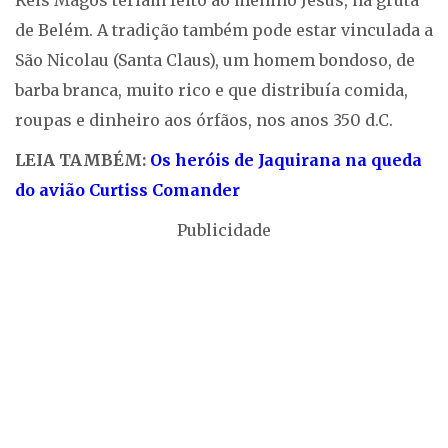
Reis Magos teriam feito ao menino Jesus, na gruta
de Belém. A tradição também pode estar vinculada a
São Nicolau (Santa Claus), um homem bondoso, de
barba branca, muito rico e que distribuía comida,
roupas e dinheiro aos órfãos, nos anos 350 d.C.
LEIA TAMBÉM:
O
s heróis de Jaquirana na queda
do avião Curtiss Comander
Publicidade