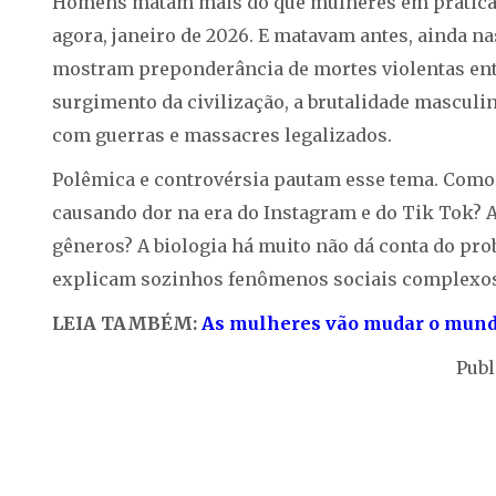
Homens matam mais do que mulheres em praticam
agora, janeiro de 2026. E matavam antes, ainda n
mostram preponderância de mortes violentas e
surgimento da civilização, a brutalidade masculi
com guerras e massacres legalizados.
Polêmica e controvérsia pautam esse tema. Como é
causando dor na era do Instagram e do Tik Tok? 
gêneros? A biologia há muito não dá conta do prob
explicam sozinhos fenômenos sociais complexos
LEIA TAMBÉM:
As mulheres vão mudar o mun
Publ