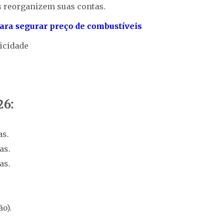
s reorganizem suas contas.
para segurar preço de combustíveis
icidade
26:
as.
as.
as.
ão).