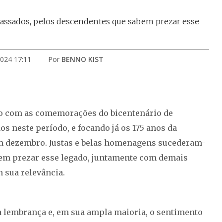
assados, pelos descendentes que sabem prezar esse
2024 17:11
Por
BENNO KIST
io com as comemorações do bicentenário de
s neste período, e focando já os 175 anos da
m dezembro. Justas e belas homenagens sucederam-
bem prezar esse legado, juntamente com demais
 sua relevância.
lembrança e, em sua ampla maioria, o sentimento