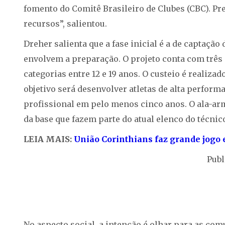
fomento do Comitê Brasileiro de Clubes (CBC). P
recursos”, salientou.
Dreher salienta que a fase inicial é a de captação
envolvem a preparação. O projeto conta com três 
categorias entre 12 e 19 anos. O custeio é realiza
objetivo será desenvolver atletas de alta perfor
profissional em pelo menos cinco anos. O ala-arm
da base que fazem parte do atual elenco do técnico
LEIA MAIS:
União Corinthians faz grande jogo e
Publ
No aspecto social, a intenção é olhar para as co