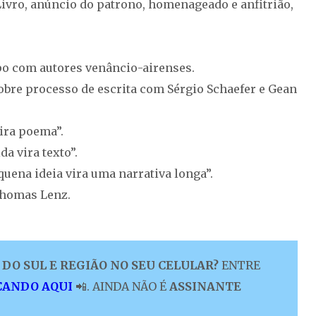
vro, anúncio do patrono, homenageado e anfitrião,
apo com autores venâncio-airenses.
sobre processo de escrita com Sérgio Schaefer e Gean
vira poema”.
a vira texto”.
uena ideia vira uma narrativa longa”.
Thomas Lenz.
DO SUL E REGIÃO NO SEU CELULAR?
ENTRE
CANDO AQUI
📲. AINDA NÃO É
ASSINANTE