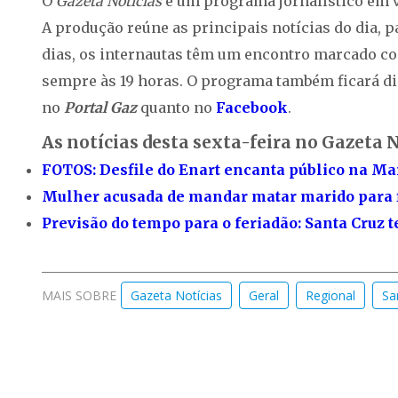
O
Gazeta Notícias
é um programa jornalístico em ví
A produção reúne as principais notícias do dia, 
dias, os internautas têm um encontro marcado com
sempre às 19 horas. O programa também ficará di
no
Portal Gaz
quanto no
Facebook
.
As notícias desta sexta-feira no Gazeta N
FOTOS: Desfile do Enart encanta público na Ma
Mulher acusada de mandar matar marido para fi
Previsão do tempo para o feriadão: Santa Cruz
MAIS SOBRE
Gazeta Notícias
Geral
Regional
Sa