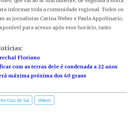
deo, que vai ao ar diariamente, de segunda a sexta.
para informar toda a comunidade regional. Todos os
 as jornalistas Carina Weber e Paula Appolinario,
sponível para acesso após esse horário, tanto
otícias:
rechal Floriano
car com as terras dele é condenada a 22 anos
 terá máxima próxima dos 40 graus
nta Cruz do Sul
Vídeos