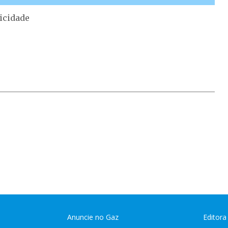
icidade
Anuncie no Gaz
Editora