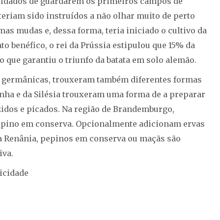
 soldados de guardarem os primeiros campos de
teriam sido instruídos a não olhar muito de perto
s mudas e, dessa forma, teria iniciado o cultivo da
to benéfico, o rei da Prússia estipulou que 15% da
o que garantiu o triunfo da batata em solo alemão.
s germânicas, trouxeram também diferentes formas
anha e da Silésia trouxeram uma forma de a preparar
idos e picados. Na região de Brandemburgo,
epino em conserva. Opcionalmente adicionam ervas
a Renânia, pepinos em conserva ou maçãs são
iva.
icidade