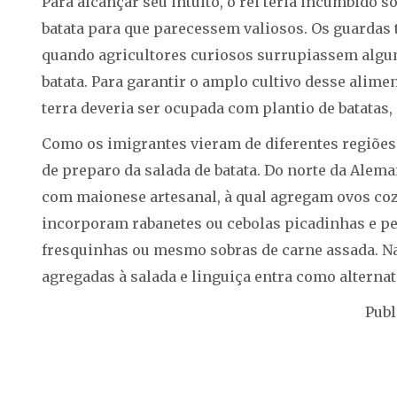
Para alcançar seu intuito, o rei teria incumbido
batata para que parecessem valiosos. Os guardas 
quando agricultores curiosos surrupiassem alguma
batata. Para garantir o amplo cultivo desse alimen
terra deveria ser ocupada com plantio de batatas, 
Como os imigrantes vieram de diferentes regiõe
de preparo da salada de batata. Do norte da Alem
com maionese artesanal, à qual agregam ovos coz
incorporam rabanetes ou cebolas picadinhas e p
fresquinhas ou mesmo sobras de carne assada. N
agregadas à salada e linguiça entra como alternat
Publ