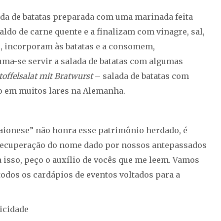
lada de batatas preparada com uma marinada feita
ldo de carne quente e a finalizam com vinagre, sal,
, incorporam às batatas e a consomem,
uma-se servir a salada de batatas com algumas
toffelsalat mit Bratwurst
– salada de batatas com
no em muitos lares na Alemanha.
aionese” não honra esse patrimônio herdado, é
a recuperação do nome dado por nossos antepassados
ra isso, peço o auxílio de vocês que me leem. Vamos
todos os cardápios de eventos voltados para a
icidade