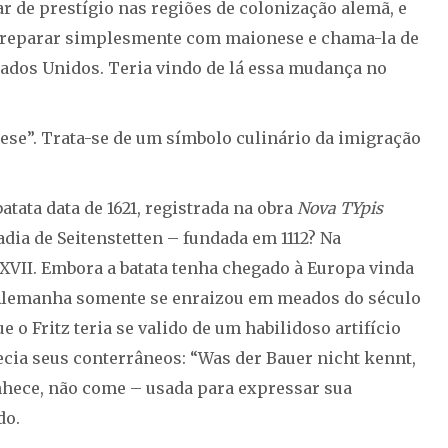
r de prestígio nas regiões de colonização alemã, e
 Preparar simplesmente com maionese e chama-la de
ados Unidos. Teria vindo de lá essa mudança no
ese”. Trata-se de um símbolo culinário da imigração
atata data de 1621, registrada na obra
Nova TYpis
adia de Seitenstetten – fundada em 1112? Na
VII. Embora a batata tenha chegado à Europa vinda
 Alemanha somente se enraizou em meados do século
e o Fritz teria se valido de um habilidoso artifício
hecia seus conterrâneos: “Was der Bauer nicht kennt,
conhece, não come – usada para expressar sua
do.