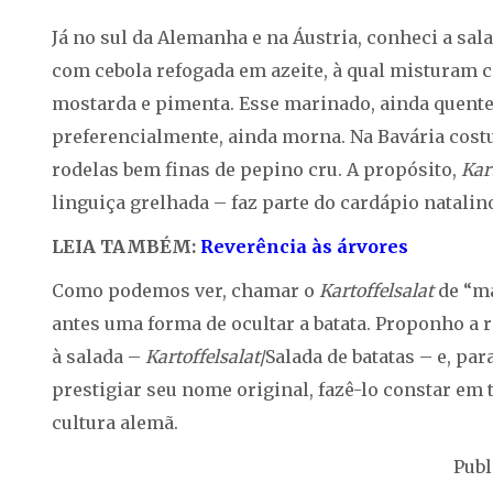
Já no sul da Alemanha e na Áustria, conheci a sa
com cebola refogada em azeite, à qual misturam ca
mostarda e pimenta. Esse marinado, ainda quente
preferencialmente, ainda morna. Na Bavária cost
rodelas bem finas de pepino cru. A propósito,
Kar
linguiça grelhada – faz parte do cardápio natali
LEIA TAMBÉM:
Reverência às árvores
Como podemos ver, chamar o
Kartoffelsalat
de “m
antes uma forma de ocultar a batata. Proponho 
à salada –
Kartoffelsalat
/Salada de batatas – e, pa
prestigiar seu nome original, fazê-lo constar em 
cultura alemã.
Publ