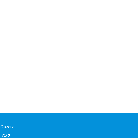
 Gazeta
o GAZ