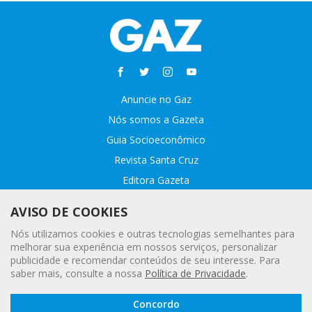
Anuncie no Gaz
Nós somos a Gazeta
Guia Socioeconômico
Revista Santa Cruz
Editora Gazeta
Sobre o GAZ
AVISO DE COOKIES
Fale conosco
Nós utilizamos cookies e outras tecnologias semelhantes para
Webmail
melhorar sua experiência em nossos serviços, personalizar
publicidade e recomendar conteúdos de seu interesse. Para
Assinatura Premiada
saber mais, consulte a nossa
Política de Privacidade
.
Leia a
© 2020 - 2021 Gazeta |
Política Geral de Privacidade e Proteção
Concordo
Gazeta