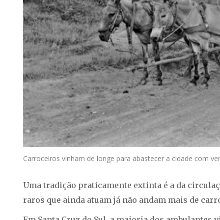
Carroceiros vinham de longe para abastecer a cidade com ver
Uma tradição praticamente extinta é a da circulaç
raros que ainda atuam já não andam mais de carr
Em Santa Cruz do Sul, a maioria dos ambulantes 