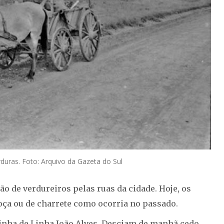
duras. Foto: Arquivo da Gazeta do Sul
ão de verdureiros pelas ruas da cidade. Hoje, os
oça ou de charrete como ocorria no passado.
vinha de Linha João Alves. Desciam de manhã cedo