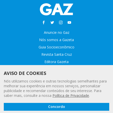
Anuncie no Gaz
Nós somos a Gazeta
Guia Socioeconômico
Revista Santa Cruz
Editora Gazeta
Sobre o GAZ
AVISO DE COOKIES
Fale conosco
Nós utilizamos cookies e outras tecnologias semelhantes para
Webmail
melhorar sua experiência em nossos serviços, personalizar
publicidade e recomendar conteúdos de seu interesse. Para
Assinatura Premiada
saber mais, consulte a nossa
Política de Privacidade
.
Leia a
© 2020 - 2021 Gazeta |
Política Geral de Privacidade e Proteção
Concordo
Gazeta
Digital
de Dados Pessoais