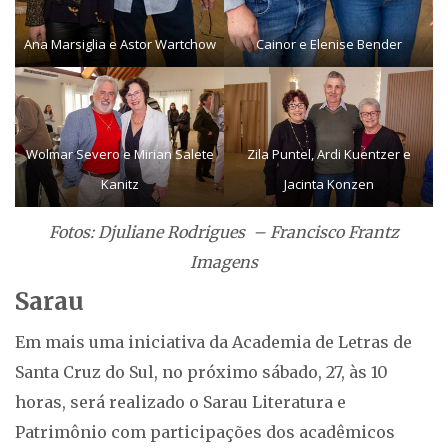
Ana Marsiglia e Astor Wartchow
Cainor e Elenise Bender
Wolmar Severo e Mirian Salete
Zila Puntel, Ardi Kuentzer e
Kanitz
Jacinta Konzen
Fotos: Djuliane Rodrigues – Francisco Frantz
Imagens
Sarau
Em mais uma iniciativa da Academia de Letras de
Santa Cruz do Sul, no próximo sábado, 27, às 10
horas, será realizado o Sarau Literatura e
Patrimônio com participações dos acadêmicos