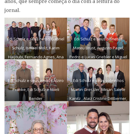
anos, que sempre começa o dia com a leitura do
jornal.
Edi Schulz e seus netos Gabriel
Edi Schulz e seus bisnetos
Schulz, Ismael Molz, Karim
Mateu Brust, Augusto Pagel,
Haijoubi, Fernando Agnes, Ana
Pedro e Lucas Griebler e Miguel
Carolina Pagel, Ana Paula Pagel
Brust
e Luciana Molz Griebler
Edi Schulz e seus irmãos Alziro
Edi Schulz e seus sobrinhos
Pranke, Edi Schulz e Noeli
Martin Gressler, Mirian Salete
Bender
Kanitz , Alaiz Cristine Dittberner,
Marcia Solange Bender e Fabio
Willi Pranke