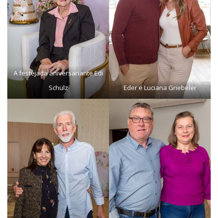
A festejada aniversariante Edi
Schulz
Eder e Luciana Griebeler