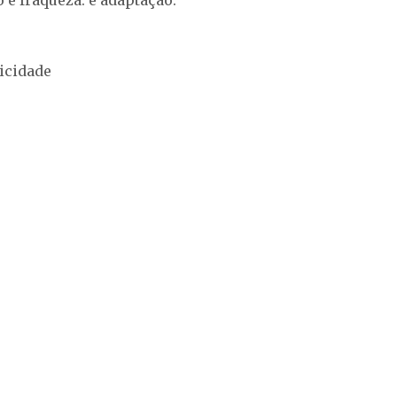
é fraqueza: é adaptação.
icidade