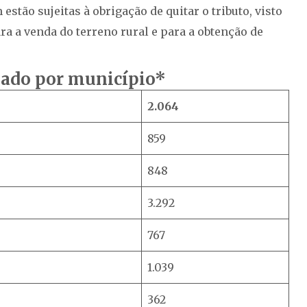
tão sujeitas à obrigação de quitar o tributo, visto
a a venda do terreno rural e para a obtenção de
viado por município*
2.064
859
848
3.292
767
1.039
362