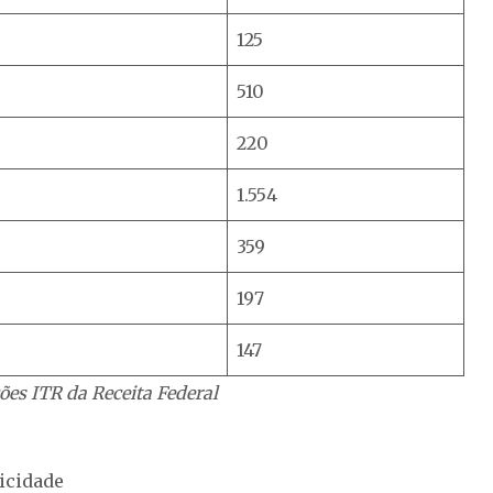
125
510
220
1.554
359
197
147
ões ITR da Receita Federal
icidade