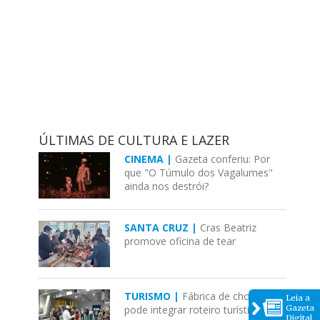
ÚLTIMAS DE CULTURA E LAZER
CINEMA |
Gazeta conferiu: Por
que "O Túmulo dos Vagalumes"
ainda nos destrói?
SANTA CRUZ |
Cras Beatriz
promove oficina de tear
TURISMO |
Fábrica de chocolates
Leia a
Gazeta
pode integrar roteiro turístico em
Digital