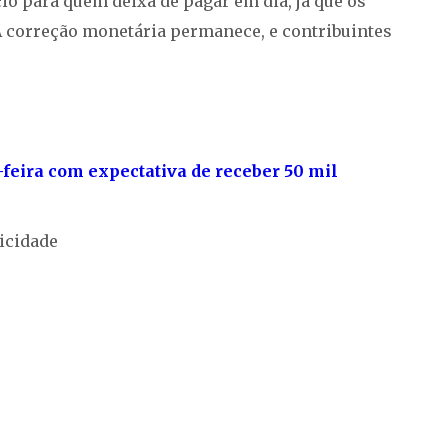
cio para quem deixa de pagar em dia, já que os
A correção monetária permanece, e contribuintes
-feira com expectativa de receber 50 mil
icidade