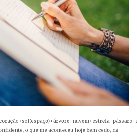
coração+sol(espaço)+árvore+nuvem+estrela+pássaro+s
onfidente, o que me aconteceu hoje bem cedo, na