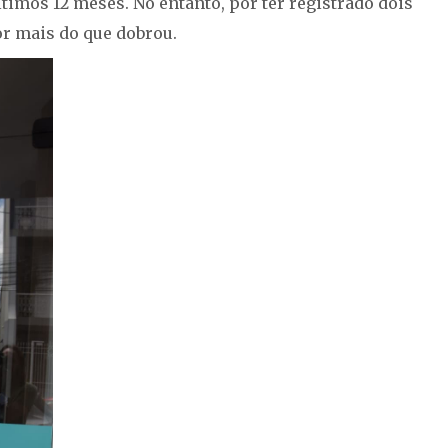
timos 12 meses. No entanto, por ter registrado dois
or mais do que dobrou.