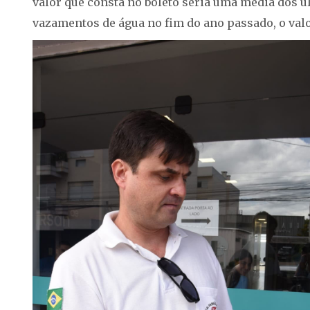
valor que consta no boleto seria uma média dos úl
vazamentos de água no fim do ano passado, o val