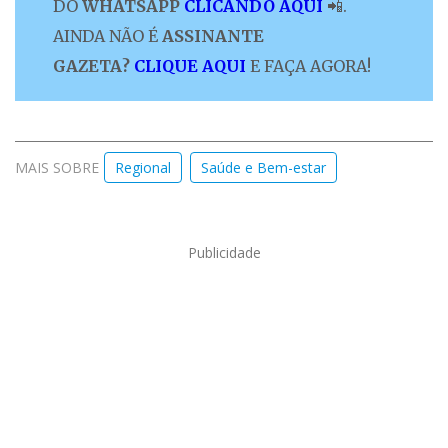
DO
WHATSAPP
CLICANDO AQUI
📲.
AINDA NÃO É
ASSINANTE
GAZETA?
CLIQUE AQUI
E FAÇA AGORA!
MAIS SOBRE
Regional
Saúde e Bem-estar
Publicidade