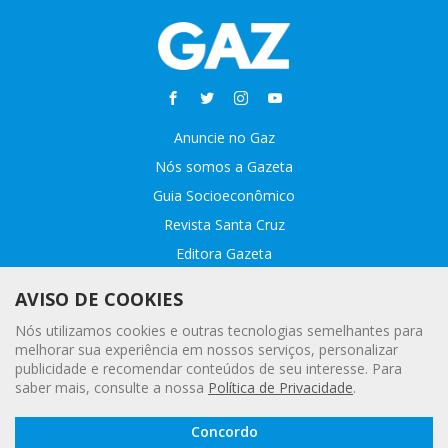
Anuncie no Gaz
Nós somos a Gazeta
Guia Socioeconômico
Revista Santa Cruz
Editora Gazeta
Sobre o GAZ
AVISO DE COOKIES
Fale conosco
Nós utilizamos cookies e outras tecnologias semelhantes para
Webmail
melhorar sua experiência em nossos serviços, personalizar
publicidade e recomendar conteúdos de seu interesse. Para
Assinatura Premiada
saber mais, consulte a nossa
Política de Privacidade
.
Leia a
© 2020 - 2021 Gazeta |
Política Geral de Privacidade e Proteção
Concordo
Gazeta
Digital