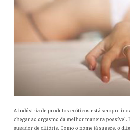
A indústria de produtos eróticos está sempre inov
chegar ao orgasmo da melhor maneira possível. 
sugador de clitóris. Como o nome já sugere, o dif