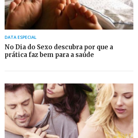
DATA ESPECIAL
No Dia do Sexo descubra por que a
prática faz bem para a saúde