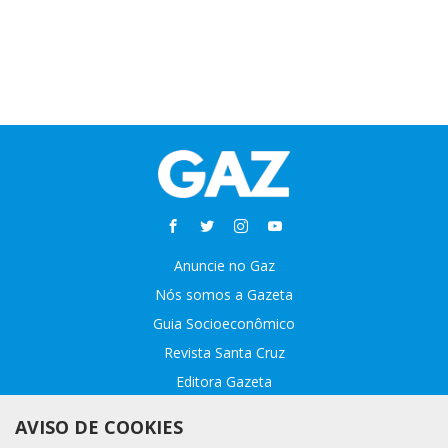
Anuncie no Gaz
Nós somos a Gazeta
Guia Socioeconômico
Revista Santa Cruz
Editora Gazeta
Sobre o GAZ
AVISO DE COOKIES
Fale conosco