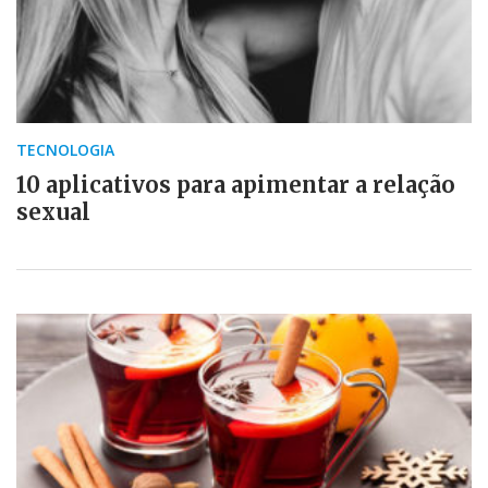
TECNOLOGIA
10 aplicativos para apimentar a relação
sexual