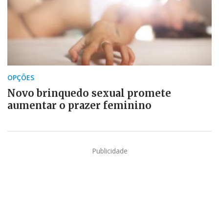
OPÇÕES
Novo brinquedo sexual promete
aumentar o prazer feminino
Publicidade