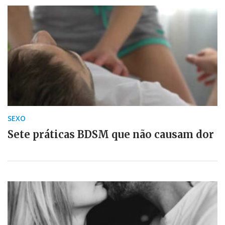
SEXO
Sete práticas BDSM que não causam dor