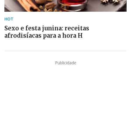
HOT
Sexo e festa junina: receitas
afrodisíacas para a hora H
Publicidade