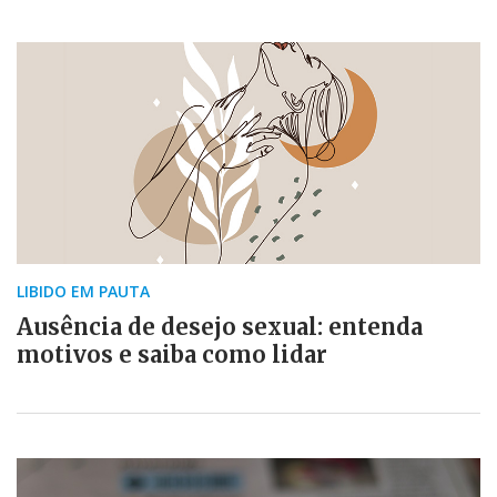
LIBIDO EM PAUTA
Ausência de desejo sexual: entenda
motivos e saiba como lidar