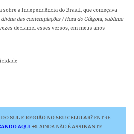
a sobre a Independência do Brasil, que começava
ra divina das contemplações / Hora do Gólgota, sublime
 vezes declamei esses versos, em meus anos
icidade
DO SUL E REGIÃO NO SEU CELULAR?
ENTRE
CANDO AQUI
📲. AINDA NÃO É
ASSINANTE