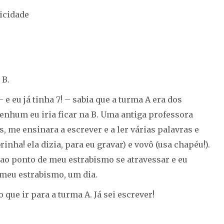
icidade
 B.
e eu já tinha 7! – sabia que a turma A era dos
 nenhum eu iria ficar na B. Uma antiga professora
, me ensinara a escrever e a ler várias palavras e
nha! ela dizia, para eu gravar) e vovô (usa chapéu!).
, ao ponto de meu estrabismo se atravessar e eu
e meu estrabismo, um dia.
 que ir para a turma A. Já sei escrever!