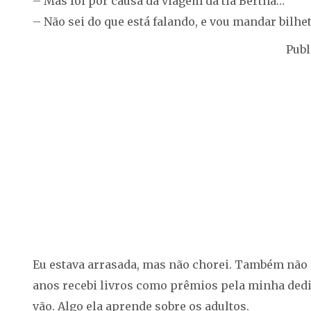
– Mas foi por causa da viagem da tia Bertha…
– Não sei do que está falando, e vou mandar bilhet
Publ
Eu estava arrasada, mas não chorei. Também não se
anos recebi livros como prêmios pela minha ded
vão. Algo ela aprende sobre os adultos.