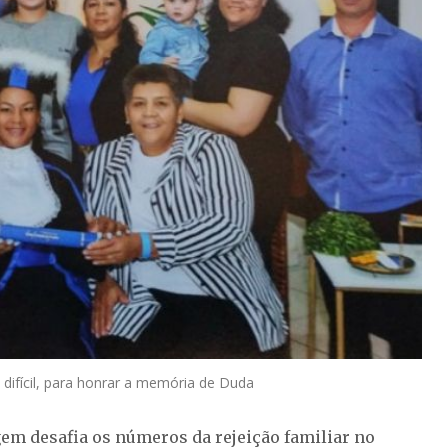
ifícil, para honrar a memória de Duda
m desafia os números da rejeição familiar no