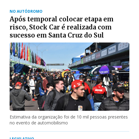
saúde. Cerca de 20 vacinas são oferecidas
gratuitamente pelo SUS
NO AUTÓDROMO
Após temporal colocar etapa em
risco, Stock Car é realizada com
sucesso em Santa Cruz do Sul
Estimativa da organização foi de 10 mil pessoas presentes
no evento de automobilismo
LEGISLATIVO