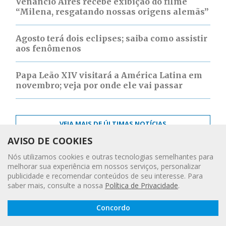
Venâncio Aires recebe exibição do filme
“Milena, resgatando nossas origens alemãs”
Agosto terá dois eclipses; saiba como assistir
aos fenômenos
Papa Leão XIV visitará a América Latina em
novembro; veja por onde ele vai passar
VEJA MAIS DE ÚLTIMAS NOTÍCIAS
AVISO DE COOKIES
Nós utilizamos cookies e outras tecnologias semelhantes para
melhorar sua experiência em nossos serviços, personalizar
publicidade e recomendar conteúdos de seu interesse. Para
saber mais, consulte a nossa
Política de Privacidade
.
Leia a
Concordo
Gazeta
Digital